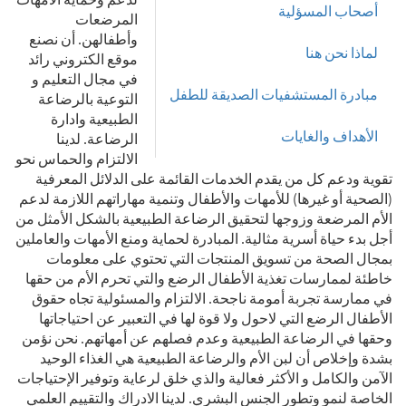
أصحاب المسؤلية
المرضعات
وأطفالهن. أن نصنع
لماذا نحن هنا
موقع الكتروني رائد
في مجال التعليم و
مبادرة المستشفيات الصديقة للطفل
التوعية بالرضاعة
الطبيعية وادارة
الأهداف والغايات
الرضاعة. لدينا
الالتزام والحماس نحو
تقوية ودعم كل من يقدم الخدمات القائمة على الدلائل المعرفية
(الصحية أو غيرها) للأمهات والأطفال وتنمية مهاراتهم اللازمة لدعم
الأم المرضعة وزوجها لتحقيق الرضاعة الطبيعية بالشكل الأمثل من
أجل بدء حياة أسرية مثالية. المبادرة لحماية ومنع الأمهات والعاملين
بمجال الصحة من تسويق المنتجات التي تحتوي على معلومات
خاطئة لممارسات تغذية الأطفال الرضع والتي تحرم الأم من حقها
في ممارسة تجربة أمومة ناجحة. الالتزام والمسئولية تجاه حقوق
الأطفال الرضع التي لاحول ولا قوة لها في التعبير عن احتياجاتها
وحقها في الرضاعة الطبيعية وعدم فصلهم عن أمهاتهم. نحن نؤمن
بشدة وإخلاص أن لبن الأم والرضاعة الطبيعية هي الغذاء الوحيد
الآمن والكامل و الأكثر فعالية والذي خلق لرعاية وتوفير الإحتياجات
الخاصة لنمو وتطور الجنس البشري. لدينا الادراك والتقييم العلمي